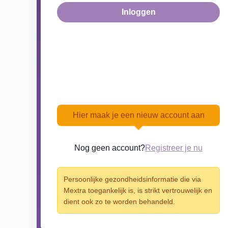
Inloggen
Hier maak je een nieuw account aan
Nog geen account?
Registreer je nu
Persoonlijke gezondheidsinformatie die via
Mextra toegankelijk is, is strikt vertrouwelijk en
dient ook zo te worden behandeld.